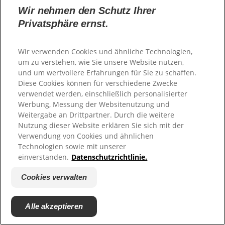
anfühlen kann...
Wir nehmen den Schutz Ihrer
Privatsphäre ernst.
Wir verwenden Cookies und ähnliche Technologien,
um zu verstehen, wie Sie unsere Website nutzen,
und um wertvollere Erfahrungen für Sie zu schaffen.
Diese Cookies können für verschiedene Zwecke
verwendet werden, einschließlich personalisierter
Werbung, Messung der Websitenutzung und
Weitergabe an Drittpartner. Durch die weitere
MEHR ERFAHREN
Nutzung dieser Website erklären Sie sich mit der
Zahnpasta gegen schmerzempfindliche Zähne
Verwendung von Cookies und ähnlichen
Die häufigste Ursache für empfindliche Zähne ist der
Technologien sowie mit unserer
Rückgang des Zahnfleisches, bei dem sich das
einverstanden.
Datenschutzrichtlinie.
Zahnfleisch von den Zähnen löst. Zahnfleischrückgang
wird normalerweise durch Zahnfleischerkrankungen
Cookies verwalten
verursacht. Das Dentin unter dem Zahnfleischrand wird
infolgedessen Reizstoffen ausgesetzt...
Alle akzeptieren