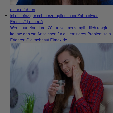
mehr erfahren
Ist ein einziger schmerzempfindlicher Zahn etwas
Ernstes? | elmex®
Wenn nur einer Ihrer Zähne schmerzempfindlich reagiert,
könnte das ein Anzeichen für ein ernsteres Problem sein.
Erfahren Sie mehr auf Elmex.de.