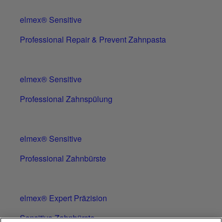
elmex® Sensitive
Professional Repair & Prevent Zahnpasta
elmex® Sensitive
Professional Zahnspülung
elmex® Sensitive
Professional Zahnbürste
elmex® Expert Präzision
Sensitive Zahnbürste