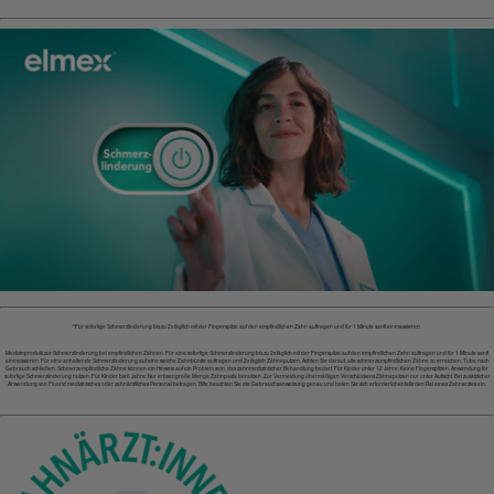
*Für sofortige Schmerzlinderung bis zu 2x täglich mit der Fingerspitze auf den empfindlichen Zahn auftragen und für 1 Minute sanft einmassieren.
Medizinprodukt zur Schmerzlinderung bei empfindlichen Zähnen. Für eine sofortige Schmerzlinderung bis zu 2x täglich mit der Fingerspitze auf den empfindlichen Zahn auftragen und für 1 Minute sanft
einmassieren. Für eine anhaltende Schmerzlinderung auf eine weiche Zahnbürste auftragen und 2x täglich Zähneputzen. Achten Sie darauf, alle schmerzempfindlichen Zähne zu erreichen. Tube nach
Gebrauch schließen. Schmerzempfindliche Zähne können ein Hinweis auf ein Problem sein, das zahnmedizinischer Behandlung bedarf. Für Kinder unter 12 Jahre: Keine Fingerspitzen-Anwendung für
sofortige Schmerzlinderung nutzen. Für Kinder bis 6 Jahre: Nur erbsengroße Menge Zahnpasta benutzen. Zur Vermeidung übermäßigen Verschluckens Zähneputzen nur unter Aufsicht. Bei zusätzlicher
Anwendung von Fluorid medizinisches oder zahnärztliches Personal befragen. Bitte beachten Sie die Gebrauchsanweisung genau und holen Sie sich erforderlichenfalls den Rat eines Zahnarztes ein.