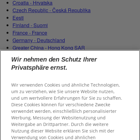
Croatia - Hrvatska
Czech Republic - Česká Republika
Eesti
Finland - Suomi
France - France
Germany - Deutschland
Greater China - Hong Kong SAR
Magyarország
Wir nehmen den Schutz Ihrer
Italy - Italia
Privatsphäre ernst.
Latvia - Latvija
Lietuva
Netherlands - Nederland
Wir verwenden Cookies und ähnliche Technologien,
um zu verstehen, wie Sie unsere Website nutzen,
Poland - Polska
und um wertvollere Erfahrungen für Sie zu schaffen.
România
Diese Cookies können für verschiedene Zwecke
Serbian (Serbia)
verwendet werden, einschließlich personalisierter
Slovensko
Werbung, Messung der Websitenutzung und
Slovenija
Weitergabe an Drittpartner. Durch die weitere
Switzerland (Schweiz)
Nutzung dieser Website erklären Sie sich mit der
Switzerland (Suisse)
Verwendung von Cookies und ähnlichen