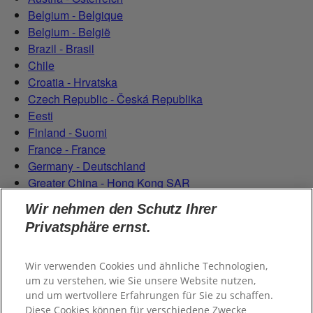
Belgium - Belgique
Belgium - België
Brazil - Brasil
Chile
Croatia - Hrvatska
Czech Republic - Česká Republika
Eesti
Finland - Suomi
France - France
Germany - Deutschland
Greater China - Hong Kong SAR
Magyarország
Wir nehmen den Schutz Ihrer
Italy - Italia
Privatsphäre ernst.
Latvia - Latvija
Lietuva
Netherlands - Nederland
Wir verwenden Cookies und ähnliche Technologien,
um zu verstehen, wie Sie unsere Website nutzen,
Poland - Polska
und um wertvollere Erfahrungen für Sie zu schaffen.
România
Diese Cookies können für verschiedene Zwecke