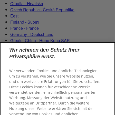
Croatia - Hrvatska
Czech Republic - Česká Republika
Eesti
Finland - Suomi
France - France
Germany - Deutschland
Greater China - Hong Kong SAR
Magyarország
Wir nehmen den Schutz Ihrer
Italy - Italia
Privatsphäre ernst.
Latvia - Latvija
Lietuva
Netherlands - Nederland
Wir verwenden Cookies und ähnliche Technologien,
um zu verstehen, wie Sie unsere Website nutzen,
Poland - Polska
und um wertvollere Erfahrungen für Sie zu schaffen.
România
Diese Cookies können für verschiedene Zwecke
Serbian (Serbia)
verwendet werden, einschließlich personalisierter
Slovensko
Werbung, Messung der Websitenutzung und
Slovenija
Weitergabe an Drittpartner. Durch die weitere
Switzerland (Schweiz)
Nutzung dieser Website erklären Sie sich mit der
Switzerland (Suisse)
Verwendung von Cookies und ähnlichen