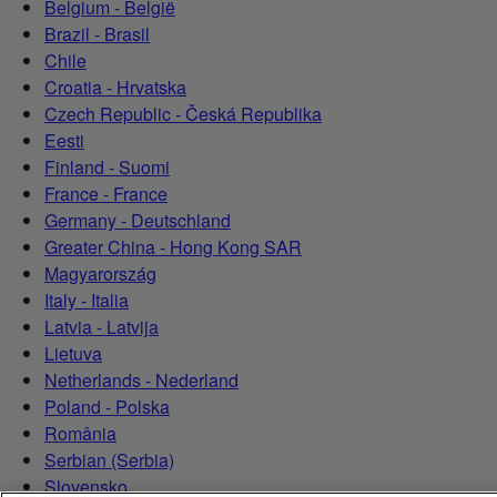
Belgium - België
Brazil - Brasil
Chile
Croatia - Hrvatska
Czech Republic - Česká Republika
Eesti
Finland - Suomi
France - France
Germany - Deutschland
Greater China - Hong Kong SAR
Magyarország
Italy - Italia
Latvia - Latvija
Lietuva
Netherlands - Nederland
Poland - Polska
România
Serbian (Serbia)
Slovensko