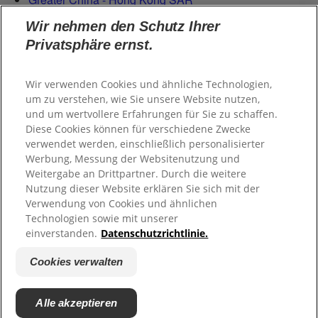
Magyarország
Wir nehmen den Schutz Ihrer
Italy - Italia
Privatsphäre ernst.
Latvia - Latvija
Lietuva
Netherlands - Nederland
Wir verwenden Cookies und ähnliche Technologien,
um zu verstehen, wie Sie unsere Website nutzen,
Poland - Polska
und um wertvollere Erfahrungen für Sie zu schaffen.
România
Diese Cookies können für verschiedene Zwecke
Serbian (Serbia)
verwendet werden, einschließlich personalisierter
Slovensko
Werbung, Messung der Websitenutzung und
Slovenija
Weitergabe an Drittpartner. Durch die weitere
Switzerland (Schweiz)
Nutzung dieser Website erklären Sie sich mit der
Switzerland (Suisse)
Verwendung von Cookies und ähnlichen
Technologien sowie mit unserer
einverstanden.
Datenschutzrichtlinie.
Cookies verwalten
Alle akzeptieren
© 2024 GABA Schweiz AG. Alle Rechte vorbehalten.