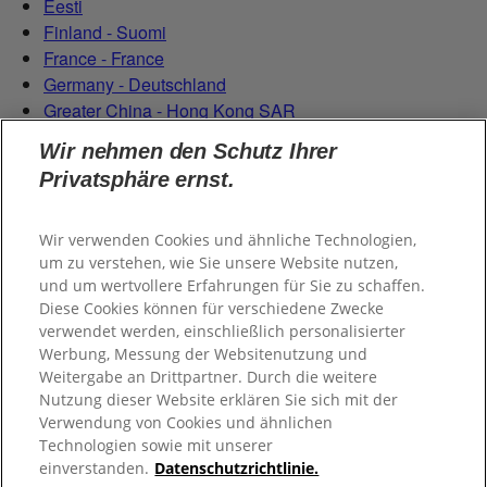
Eesti
Finland - Suomi
France - France
Germany - Deutschland
Greater China - Hong Kong SAR
Magyarország
Wir nehmen den Schutz Ihrer
Italy - Italia
Privatsphäre ernst.
Latvia - Latvija
Lietuva
Netherlands - Nederland
Wir verwenden Cookies und ähnliche Technologien,
um zu verstehen, wie Sie unsere Website nutzen,
Poland - Polska
und um wertvollere Erfahrungen für Sie zu schaffen.
România
Diese Cookies können für verschiedene Zwecke
Serbian (Serbia)
verwendet werden, einschließlich personalisierter
Slovensko
Werbung, Messung der Websitenutzung und
Slovenija
Weitergabe an Drittpartner. Durch die weitere
Switzerland (Schweiz)
Nutzung dieser Website erklären Sie sich mit der
Switzerland (Suisse)
Verwendung von Cookies und ähnlichen
Technologien sowie mit unserer
einverstanden.
Datenschutzrichtlinie.