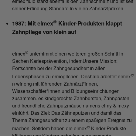
elmex fluid stärkt ebenfalls den Zahnschmelz und ist seit
seiner Erfindung Standard in vielen Zahnarztpraxen.
®
1987: Mit elmex
Kinder-Produkten klappt
Zahnpflege von klein auf
®
elmex
unternimmt einen weiteren großen Schritt in
Sachen Kariesprävention, indemUnsere Mission:
Fortschritte bei der Zahngesundheit in allen
®
Lebensphasen zu ermöglichen. Deshalb arbeitet elmex
n wir eng mit führenden Zahnärzt*innen,
Wissenschaftler*innen und Bildungseinrichtungen
zusammen. es kindgerechte Zahnbürsten, Zahnpasten
und freundliche Zahnputzmäuse namens elmy & mexy
einführt. Das Ziel: Das Zähneputzen und damit das
Thema Zahngesundheit zu einem spaßigen Ereignis zu
®
machen. Seitdem haben die elmex
Kinder-Produkte
Millionen von Kindern geholfen, eine gesunde