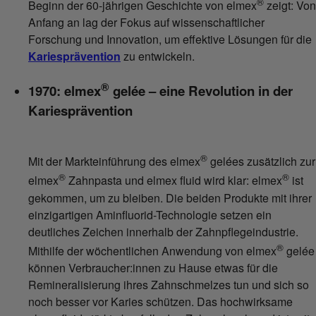
®
Beginn der 60-jährigen Geschichte von elmex
zeigt: Von
Anfang an lag der Fokus auf wissenschaftlicher
Forschung und Innovation, um effektive Lösungen für die
Kariesprävention
zu entwickeln.
®
1970: elmex
gelée – eine Revolution in der
Kariesprävention
®
Mit der Markteinführung des elmex
gelées zusätzlich zur
®
®
elmex
Zahnpasta und elmex fluid wird klar: elmex
ist
gekommen, um zu bleiben. Die beiden Produkte mit ihrer
einzigartigen Aminfluorid-Technologie setzen ein
deutliches Zeichen innerhalb der Zahnpflegeindustrie.
®
Mithilfe der wöchentlichen Anwendung von elmex
gelée
können Verbraucher:innen zu Hause etwas für die
Remineralisierung ihres Zahnschmelzes tun und sich so
noch besser vor Karies schützen. Das hochwirksame