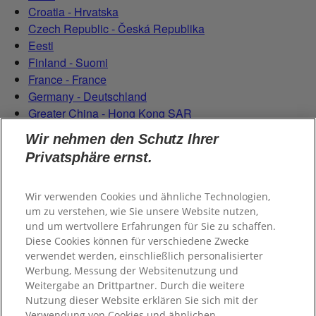
Croatia - Hrvatska
Czech Republic - Česká Republika
Eesti
Finland - Suomi
France - France
Germany - Deutschland
Greater China - Hong Kong SAR
Magyarország
Wir nehmen den Schutz Ihrer
Italy - Italia
Privatsphäre ernst.
Latvia - Latvija
Lietuva
Netherlands - Nederland
Wir verwenden Cookies und ähnliche Technologien,
um zu verstehen, wie Sie unsere Website nutzen,
Poland - Polska
und um wertvollere Erfahrungen für Sie zu schaffen.
România
Diese Cookies können für verschiedene Zwecke
Serbian (Serbia)
verwendet werden, einschließlich personalisierter
Slovensko
Werbung, Messung der Websitenutzung und
Slovenija
Weitergabe an Drittpartner. Durch die weitere
Switzerland (Schweiz)
Nutzung dieser Website erklären Sie sich mit der
Verwendung von Cookies und ähnlichen